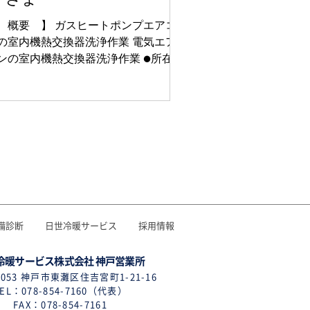
 概要 】 ガスヒートポンプエアコ
の室内機熱交換器洗浄作業 電気エア
ンの室内機熱交換器洗浄作業 ●所在
崎市 ●竣工 ：2019年5月 ●
物用途：スイミングスクール ●ご採用
ステム ガスヒーポン、電気ヒーポ
備診断
日世冷暖サービス
採用情報
冷暖サービス株式会社 神戸営業所
0053 神戸市東灘区住吉宮町1-21-16
EL：078-854-7160（代表）
FAX：078-854-7161