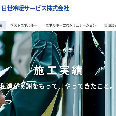
・日世冷暖サービス株式会社
績
ベストエネルギー
エネルギー契約シミュレーション
無償設
​施 工 実 績
​私達が感謝をもって、やってきたこと