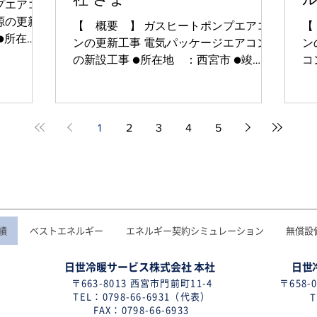
プエアコ
源の更新
【 概要 】 ガスヒートポンプエアコ
【
ンの更新工事 電気パッケージエアコン
ン
の新設工事 ●所在地 ：西宮市 ●竣
コ
工 ：～2018年9月 ●建物用途：事務
地 ：尼
機、電気
所、工場 ●ご採用システム ガスヒー
建
ポン、電気パッケージエアコン
シ
1
2
3
4
5
ン
績
ベストエネルギー
エネルギー契約シミュレーション
無償設
日世冷暖サービス株式会社 本社
日世
〒663-8013 西宮市門前町11-4
〒658-
TEL：0798-66-6931（代表）
T
FAX：0798-66-6933