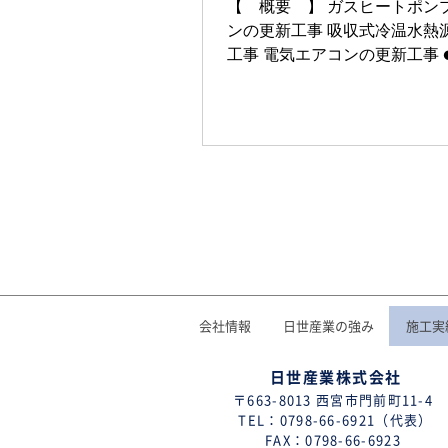
【 概要 】 ガスヒートポン
ンの更新工事 吸収式冷温水熱
工事 電気エアコンの更新工事 ●所在
地 ：神戸市 ●竣工 ：2018年12月 ●
建物用途：結婚式場 ●ご採用システム
ガスヒーポン、吸収式冷温水
ヒーポン
会社情報
日世産業の強み
施工実
日世産業株式会社
〒663-8013 西宮市門前町11-4
TEL：0798-66-6921（代表）
FAX：0798-66-6923