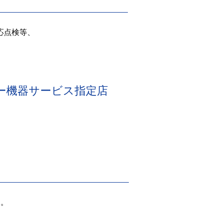
応点検等、
ー機器
サービス指定店
す。