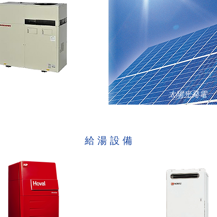
コージェネレーション
太陽光発電
給 湯 設 備