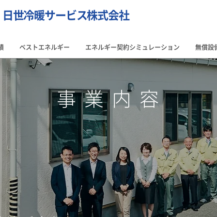
・日世冷暖サービス株式会社
績
ベストエネルギー
エネルギー契約シミュレーション
無償設
​事 業 内 容