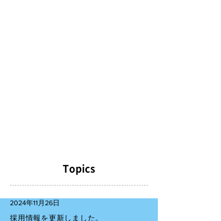
Maintenance
日世ライフサイクルメンテナンス
空調リニューアル後も機器の寿命を延ばし
快適な環境を長く維持するために、定期的
なメンテナンスをご提案します。これは次
回のリニューアルまでの期間を計画的に管
理し、ランニングコストの削減にもつなが
ります。
Topics
2024年11月26日
採用情報を更新しました。