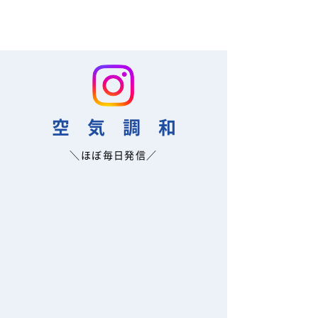
​空 気 調 和
＼ほぼ毎日発信／