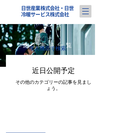
日世産業株式会社・日世
冷暖サービス株式会社
​施 工 実 績 一 覧
​導入機器で検索
近日公開予定
その他のカテゴリーの記事を見まし
ょう。