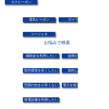
ガスヒーポン
電気ヒーポン
吸収式
ボイラー
コージェネ
お悩みで検索
補助金を利用したい
故障が多い
室内環境を良くしたい
節約したい
空調の効きが良くない
電力を低減したい
発電設備を利用したい